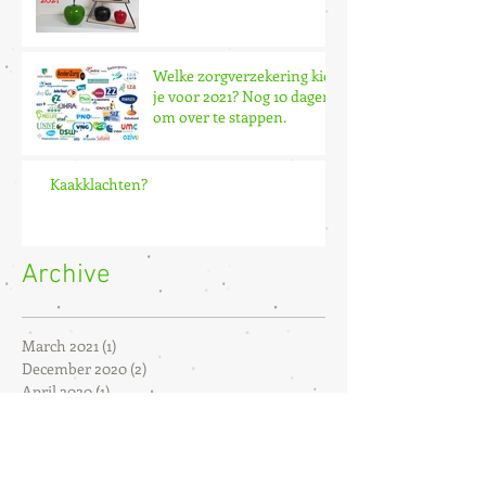
Welke zorgverzekering kies
je voor 2021? Nog 10 dagen
om over te stappen.
Kaakklachten?
Archive
March 2021
(1)
1 post
December 2020
(2)
2 posts
April 2020
(1)
1 post
Search By Tags