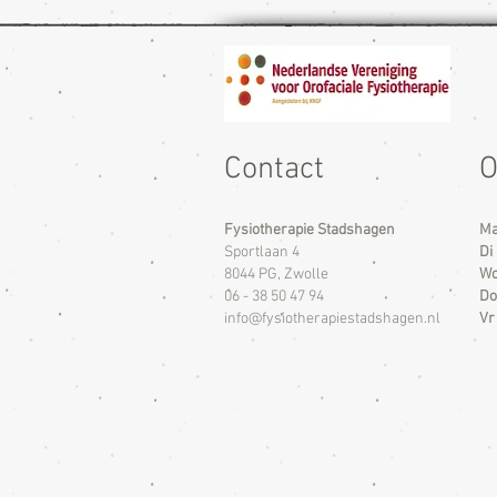
Contact
O
Fysiotherapie Stadshagen
M
Sportlaan 4
Di
8044 PG, Zwolle
W
06 - 38 50 47 94
Do
info@fysiotherapiestadshagen.nl
Vr