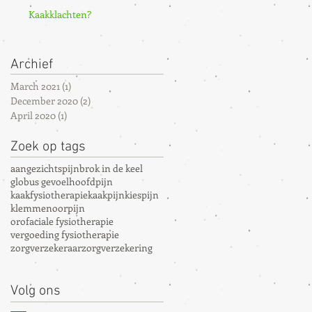
stappen.
Kaakklachten?
Archief
March 2021
(1)
1 post
December 2020
(2)
2 posts
April 2020
(1)
1 post
Zoek op tags
aangezichtspijn
brok in de keel
globus gevoel
hoofdpijn
kaakfysiotherapie
kaakpijn
kiespijn
klemmen
oorpijn
orofaciale fysiotherapie
vergoeding fysiotherapie
zorgverzekeraar
zorgverzekering
Volg ons