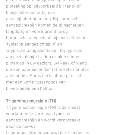
de oren. Acute aangezichtspijn treedt
plotseling
op, bijvoorbeeld bij tand- of
kiesproblemen of bij een
neusbijholteontsteking. Bij chronische
aangezichtspijn komen de
pijnscheuten
langdurig en voortdurend terug.
Chronische aangezichtspijn valt uiteen in
‘typische aangezichtspijn’ en
‘atypische
aangezichtspijn’.
Bij typische
aangezichtspijn treden er plotselinge
pijnen op in uw gezicht, uw kaak of wang,
die een paar seconden tot enkele
minuten
aanhouden. Soms herhaalt de pijn zich
met een korte tussenpoos van
bijvoorbeeld een half uur.
Trigeminusneuralgie (TN)
Trigeminusneuralgie (TN) is de meest
voorkomende vorm van typische
aangezichtspijn en wordt veroorzaakt
door de nervus
trigeminus (drielingzenuw) die zich tussen