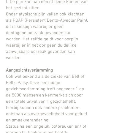
 De pijn kan aan één of beide kanten van
het gezicht zitten.
Onder atypische pijn vallen ook klachten
als PDAP (Persistent Dento-Alveolar Pain),
dit is kiespijn waarbij er geen
dentogene
oorzaak gevonden kan
worden.
Het zelfde geldt voor oorpijn
waarbij er in het oor geen duidelijke
aanwijsbare oorzaak gevonden kan
worden.
Aangezichtsverlamming
Ook wel bekend als de ziekte van Bell of
Bell’s Palsy. Deze eenzijdige
gezichtsverlamming treft ongeveer 1 op
de 5000 mensen
en kenmerkt zich door
een totale uitval van 1 gezichtshelft,
hierbij kunnen ook andere problemen
ontstaan als overgevoeligheid
voor geluid
en smaakverandering.
Status na een ongeluk, botbreuken en/ of
ingreep bij kanker in het hoofd-,