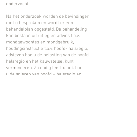
onderzocht.
Na het onderzoek worden de bevindingen
met u besproken en wordt er een
behandelplan opgesteld.
De behandeling
kan bestaan uit uitleg en advies t.a.v.
mondgewoontes en mondgebruik,
houdingsinstructie t.a.v. hoofd-
halsregio,
adviezen hoe u de belasting van de hoofd-
halsregio en het kauwstelsel kunt
verminderen. Zo nodig leert u ook hoe
u
de spieren van hoofd – halsregio en
kaak kunt ontspannen / trainen middels
zelfmassage of oefeningen.
Heeft u een verwijzing nodig voor
behandeling bij de orofaciaal
fysiotherapeut?
Het kan zijn dat u wordt doorverwezen
door uw huisarts, tandarts, orthodontist,
kaakchirurg, tandartsgnatoloog of